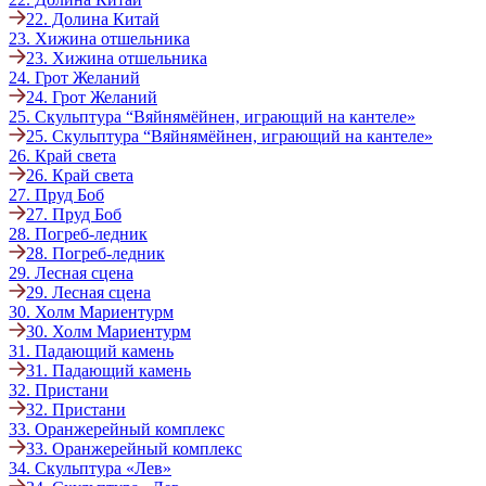
22. Долина Китай
23. Хижина отшельника
23. Хижина отшельника
24. Грот Желаний
24. Грот Желаний
25. Скульптура “Вяйнямёйнен, играющий на кантеле»
25. Скульптура “Вяйнямёйнен, играющий на кантеле»
26. Край света
26. Край света
27. Пруд Боб
27. Пруд Боб
28. Погреб-ледник
28. Погреб-ледник
29. Лесная сцена
29. Лесная сцена
30. Холм Мариентурм
30. Холм Мариентурм
31. Падающий камень
31. Падающий камень
32. Пристани
32. Пристани
33. Оранжерейный комплекс
33. Оранжерейный комплекс
34. Скульптура «Лев»