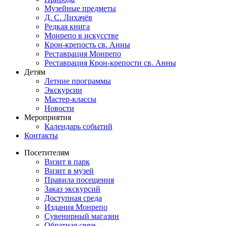
Музейные предметы
Д. С. Лихачёв
Редкая книга
Монрепо в искусстве
Крон-крепость св. Анны
Реставрация Монрепо
Реставрация Крон-крепости св. Анны
Детям
Летние программы
Экскурсии
Мастер-классы
Новости
Мероприятия
Календарь событий
Контакты
Посетителям
Визит в парк
Визит в музей
Правила посещения
Заказ экскурсий
Доступная среда
Издания Монрепо
Сувенирный магазин
Обратная связь