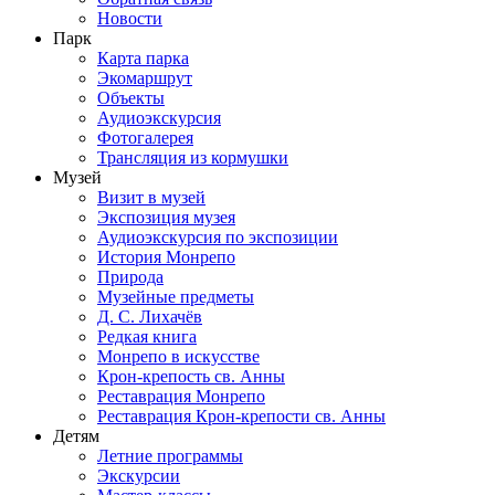
Новости
Парк
Карта парка
Экомаршрут
Объекты
Аудиоэкскурсия
Фотогалерея
Трансляция из кормушки
Музей
Визит в музей
Экспозиция музея
Аудиоэкскурсия по экспозиции
История Монрепо
Природа
Музейные предметы
Д. С. Лихачёв
Редкая книга
Монрепо в искусстве
Крон-крепость св. Анны
Реставрация Монрепо
Реставрация Крон-крепости св. Анны
Детям
Летние программы
Экскурсии