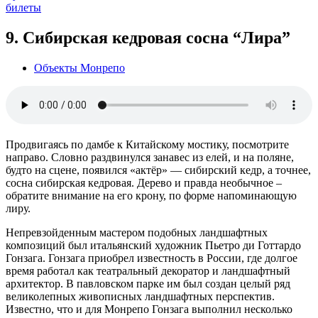
билеты
9. Сибирская кедровая сосна “Лира”
Объекты Монрепо
Продвигаясь по дамбе к Китайскому мостику, посмотрите
направо. Словно раздвинулся занавес из елей, и на поляне,
будто на сцене, появился «актёр» — сибирский кедр, а точнее,
сосна сибирская кедровая. Дерево и правда необычное –
обратите внимание на его крону, по форме напоминающую
лиру.
Непревзойденным мастером подобных ландшафтных
композиций был итальянский художник Пьетро ди Готтардо
Гонзага. Гонзага приобрел известность в России, где долгое
время работал как театральный декоратор и ландшафтный
архитектор. В павловском парке им был создан целый ряд
великолепных живописных ландшафтных перспектив.
Известно, что и для Монрепо Гонзага выполнил несколько