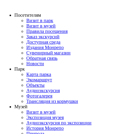
Перейти
к
Посетителям
содержимому
Визит в парк
Визит в музей
Правила посещения
Заказ экскурсий
Доступная среда
Издания Монрепо
Сувенирный магазин
Обратная связь
Новости
Парк
Карта парка
Экомаршрут
Объекты
Аудиоэкскурсия
Фотогалерея
Трансляция из кормушки
Музей
Визит в музей
Экспозиция музея
Аудиоэкскурсия по экспозиции
История Монрепо
Природа