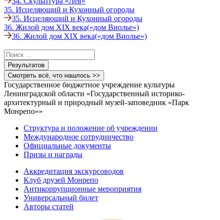
34. Скульптура «Лев»
35. Исцеляющий и Кухонный огороды
35. Исцеляющий и Кухонный огороды
36. Жилой дом ХIХ века(«дом Виолье»)
36. Жилой дом ХIХ века(«дом Виолье»)
Search
...
Результатов
Смотреть всё, что нашлось >>
Государственное бюджетное учреждение культуры
Ленинградской области «Государственный историко-
архитектурный и природный музей-заповедник «Парк
Монрепо»»
Структура и положение об учреждении
Международное сотрудничество
Официальные документы
Призы и награды
Аккредитация экскурсоводов
Клуб друзей Монрепо
Антикоррупционные мероприятия
Универсальный билет
Авторы статей