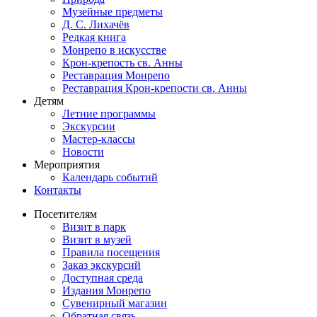
Музейные предметы
Д. С. Лихачёв
Редкая книга
Монрепо в искусстве
Крон-крепость св. Анны
Реставрация Монрепо
Реставрация Крон-крепости св. Анны
Детям
Летние программы
Экскурсии
Мастер-классы
Новости
Мероприятия
Календарь событий
Контакты
Посетителям
Визит в парк
Визит в музей
Правила посещения
Заказ экскурсий
Доступная среда
Издания Монрепо
Сувенирный магазин
Обратная связь