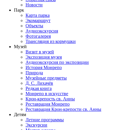
Новости
Парк
Карта парка
Экомаршрут
Объекты
Аудиоэкскурсия
Фотогалерея
Трансляция из кормушки
Музей
Визит в музей
Экспозиция музея
Аудиоэкскурсия по экспозиции
История Монрепо
Природа
Музейные предметы
Д. С. Лихачёв
Редкая книга
Монрепо в искусстве
Крон-крепость св. Анны
Реставрация Монрепо
Реставрация Крон-крепости св. Анны
Детям
Летние программы
Экскурсии