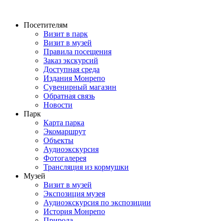
Перейти
к
Посетителям
содержимому
Визит в парк
Визит в музей
Правила посещения
Заказ экскурсий
Доступная среда
Издания Монрепо
Сувенирный магазин
Обратная связь
Новости
Парк
Карта парка
Экомаршрут
Объекты
Аудиоэкскурсия
Фотогалерея
Трансляция из кормушки
Музей
Визит в музей
Экспозиция музея
Аудиоэкскурсия по экспозиции
История Монрепо
Природа