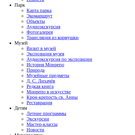
Парк
Карта парка
Экомаршрут
Объекты
Аудиоэкскурсия
Фотогалерея
Трансляция из кормушки
Музей
Визит в музей
Экспозиция музея
Аудиоэкскурсия по экспозиции
История Монрепо
Природа
Музейные предметы
Д. С. Лихачёв
Редкая книга
Монрепо в искусстве
Крон-крепость св. Анны
Реставрация
Детям
Летние программы
Экскурсии
Мастер-классы
Новости