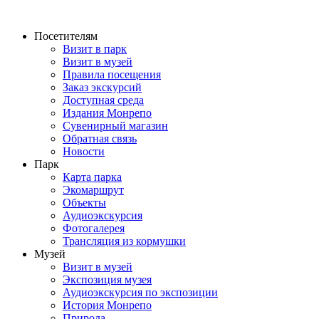
Перейти
к
Посетителям
содержимому
Визит в парк
Визит в музей
Правила посещения
Заказ экскурсий
Доступная среда
Издания Монрепо
Сувенирный магазин
Обратная связь
Новости
Парк
Карта парка
Экомаршрут
Объекты
Аудиоэкскурсия
Фотогалерея
Трансляция из кормушки
Музей
Визит в музей
Экспозиция музея
Аудиоэкскурсия по экспозиции
История Монрепо
Природа