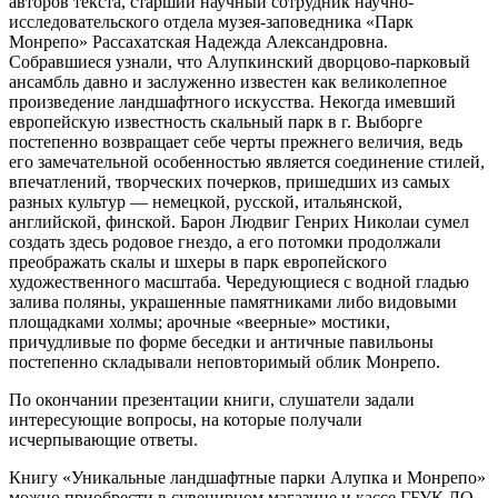
авторов текста, старший научный сотрудник научно-
исследовательского отдела музея-заповедника «Парк
Монрепо» Рассахатская Надежда Александровна.
Собравшиеся узнали, что Алупкинский дворцово-парковый
ансамбль давно и заслуженно известен как великолепное
произведение ландшафтного искусства. Некогда имевший
европейскую известность скальный парк в г. Выборге
постепенно возвращает себе черты прежнего величия, ведь
его замечательной особенностью является соединение стилей,
впечатлений, творческих почерков, пришедших из самых
разных культур — немецкой, русской, итальянской,
английской, финской. Барон Людвиг Генрих Николаи сумел
создать здесь родовое гнездо, а его потомки продолжали
преображать скалы и шхеры в парк европейского
художественного масштаба. Чередующиеся с водной гладью
залива поляны, украшенные памятниками либо видовыми
площадками холмы; арочные «веерные» мостики,
причудливые по форме беседки и античные павильоны
постепенно складывали неповторимый облик Монрепо.
По окончании презентации книги, слушатели задали
интересующие вопросы, на которые получали
исчерпывающие ответы.
Книгу «Уникальные ландшафтные парки Алупка и Монрепо»
можно приобрести в сувенирном магазине и кассе ГБУК ЛО