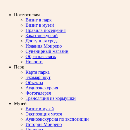
Перейти
к
Посетителям
содержимому
Визит в парк
Визит в музей
Правила посещения
Заказ экскурсий
Доступная среда
Издания Монрепо
Сувенирный магазин
Обратная связь
Новости
Парк
Карта парка
Экомаршрут
Объекты
Аудиоэкскурсия
Фотогалерея
Трансляция из кормушки
Музей
Визит в музей
Экспозиция музея
Аудиоэкскурсия по экспозиции
История Монрепо
Природа