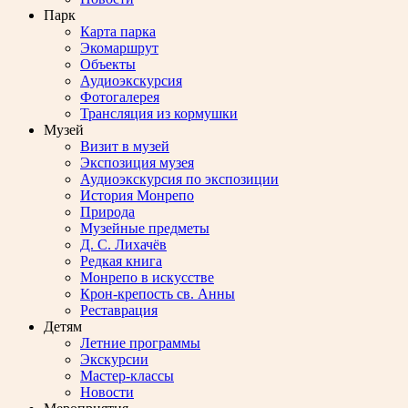
Парк
Карта парка
Экомаршрут
Объекты
Аудиоэкскурсия
Фотогалерея
Трансляция из кормушки
Музей
Визит в музей
Экспозиция музея
Аудиоэкскурсия по экспозиции
История Монрепо
Природа
Музейные предметы
Д. С. Лихачёв
Редкая книга
Монрепо в искусстве
Крон-крепость св. Анны
Реставрация
Детям
Летние программы
Экскурсии
Мастер-классы
Новости