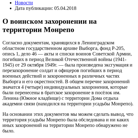
Новости
Дата публикации: 05.04.2018
О воинском захоронении на
территории Монрепо
Согласно документам, хранящихся в Ленинградском
областном государственном архиве Выборга, фонд Р-205,
опись 1, дело 46 — акты и списки воинов Советской Армии,
погибших в период Великой Отечественной войны (1941-
1945) от 29 октября 1949г. — была произведена эксгумация и
перезахоронение солдат и офицеров погибших в период
военных действий и захороненных в различных частях
Выборга и его окрестностей. В общем перечне захоронений
значатся 4 (четыре) индивидуальных захоронения, которые
были перенесены в братское захоронение в посёлок им.
Ленина (Южное кладбище) с территории Дома отдыха
академии связи (находился на территории усадьбы Монрепо).
На основании этих документов мы можем сделать вывод, что
территория усадьбы Монрепо была обследована и ни каких
иных захоронений на территории Монрепо обнаружено не
было.