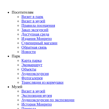
Перейти
к
Посетителям
содержимому
Визит в парк
Визит в музей
Правила посещения
Заказ экскурсий
Доступная среда
Издания Монрепо
Сувенирный магазин
Обратная связь
Новости
Парк
Карта парка
Экомаршрут
Объекты
Аудиоэкскурсия
Фотогалерея
Трансляция из кормушки
Музей
Визит в музей
Экспозиция музея
Аудиоэкскурсия по экспозиции
История Монрепо
Природа