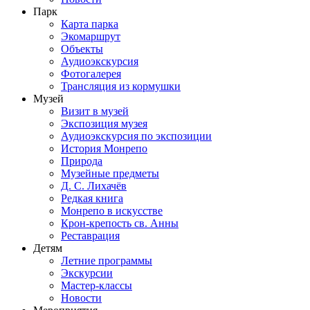
Парк
Карта парка
Экомаршрут
Объекты
Аудиоэкскурсия
Фотогалерея
Трансляция из кормушки
Музей
Визит в музей
Экспозиция музея
Аудиоэкскурсия по экспозиции
История Монрепо
Природа
Музейные предметы
Д. С. Лихачёв
Редкая книга
Монрепо в искусстве
Крон-крепость св. Анны
Реставрация
Детям
Летние программы
Экскурсии
Мастер-классы
Новости