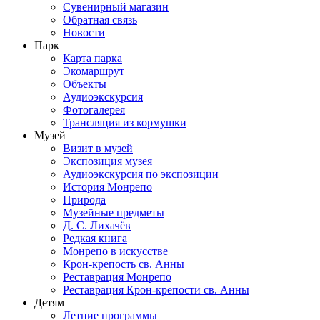
Сувенирный магазин
Обратная связь
Новости
Парк
Карта парка
Экомаршрут
Объекты
Аудиоэкскурсия
Фотогалерея
Трансляция из кормушки
Музей
Визит в музей
Экспозиция музея
Аудиоэкскурсия по экспозиции
История Монрепо
Природа
Музейные предметы
Д. С. Лихачёв
Редкая книга
Монрепо в искусстве
Крон-крепость св. Анны
Реставрация Монрепо
Реставрация Крон-крепости св. Анны
Детям
Летние программы