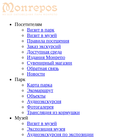
Перейти
к
содержимому
Посетителям
Визит в парк
Визит в музей
Правила посещения
Заказ экскурсий
Доступная среда
Издания Монрепо
Сувенирный магазин
Обратная связь
Новости
Парк
Карта парка
Экомаршрут
Объекты
Аудиоэкскурсия
Фотогалерея
Трансляция из кормушки
Музей
Визит в музей
Экспозиция музея
Аудиоэкскурсия по экспозиции