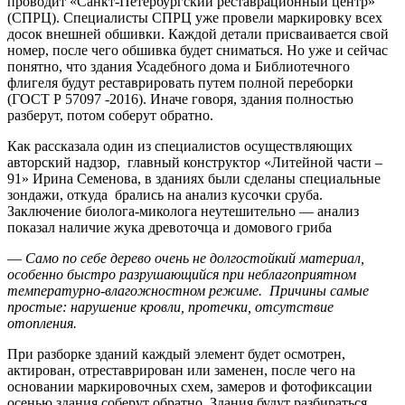
проводит «Санкт-Петербургский реставрационный центр»
(СПРЦ). Специалисты СПРЦ уже провели маркировку всех
досок внешней обшивки. Каждой детали присваивается свой
номер, после чего обшивка будет сниматься. Но уже и сейчас
понятно, что здания Усадебного дома и Библиотечного
флигеля будут реставрировать путем полной переборки
(ГОСТ Р 57097 -2016). Иначе говоря, здания полностью
разберут, потом соберут обратно.
Как рассказала один из специалистов осуществляющих
авторский надзор, главный конструктор «Литейной части –
91» Ирина Семенова, в зданиях были сделаны специальные
зондажи, откуда брались на анализ кусочки сруба.
Заключение биолога-миколога неутешительно — анализ
показал наличие жука древоточца и домового гриба
—
Само по себе дерево очень не долгостойкий материал,
особенно быстро разрушающийся при неблагоприятном
температурно-влагожностном режиме. Причины самые
простые: нарушение кровли, протечки, отсутствие
отопления.
При разборке зданий каждый элемент будет осмотрен,
актирован, отреставрирован или заменен, после чего на
основании маркировочных схем, замеров и фотофиксации
осенью здания соберут обратно. Здания будут разбираться