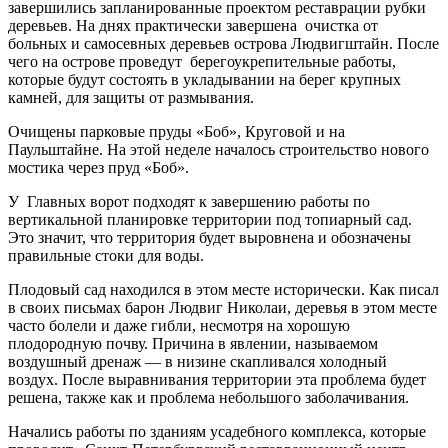
завершились запланированные проектом реставрации рубки
деревьев. На днях практически завершена очистка от
больных и самосевных деревьев острова Людвигштайн. После
чего на острове проведут берегоукрепительные работы,
которые будут состоять в укладывании на берег крупных
камней, для защиты от размывания.
Очищены парковые пруды «Боб», Круговой и на
Паульштайне. На этой неделе началось строительство нового
мостика через пруд «Боб».
У Главных ворот подходят к завершению работы по
вертикальной планировке территории под топиарный сад.
Это значит, что территория будет выровнена и обозначены
правильные стоки для воды.
Плодовый сад находился в этом месте исторически. Как писал
в своих письмах барон Людвиг Николаи, деревья в этом месте
часто болели и даже гибли, несмотря на хорошую
плодородную почву. Причина в явлении, называемом
воздушный дренаж — в низине скапливался холодный
воздух. После выравнивания территории эта проблема будет
решена, также как и проблема небольшого заболачивания.
Начались работы по зданиям усадебного комплекса, которые