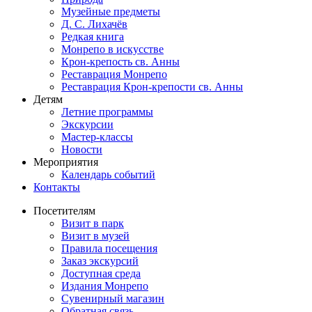
Музейные предметы
Д. С. Лихачёв
Редкая книга
Монрепо в искусстве
Крон-крепость св. Анны
Реставрация Монрепо
Реставрация Крон-крепости св. Анны
Детям
Летние программы
Экскурсии
Мастер-классы
Новости
Мероприятия
Календарь событий
Контакты
Посетителям
Визит в парк
Визит в музей
Правила посещения
Заказ экскурсий
Доступная среда
Издания Монрепо
Сувенирный магазин
Обратная связь