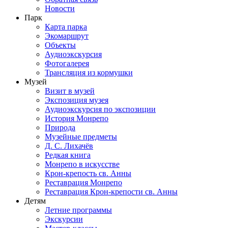
Новости
Парк
Карта парка
Экомаршрут
Объекты
Аудиоэкскурсия
Фотогалерея
Трансляция из кормушки
Музей
Визит в музей
Экспозиция музея
Аудиоэкскурсия по экспозиции
История Монрепо
Природа
Музейные предметы
Д. С. Лихачёв
Редкая книга
Монрепо в искусстве
Крон-крепость св. Анны
Реставрация Монрепо
Реставрация Крон-крепости св. Анны
Детям
Летние программы
Экскурсии