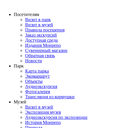
Перейти
к
Посетителям
содержимому
Визит в парк
Визит в музей
Правила посещения
Заказ экскурсий
Доступная среда
Издания Монрепо
Сувенирный магазин
Обратная связь
Новости
Парк
Карта парка
Экомаршрут
Объекты
Аудиоэкскурсия
Фотогалерея
Трансляция из кормушки
Музей
Визит в музей
Экспозиция музея
Аудиоэкскурсия по экспозиции
История Монрепо
Природа