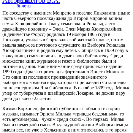
Автор: Болгов В.А.
Купить
билеты
По соседству с имением Монрепо в посёлке Ликолампи (ныне
часть Северного посёлка) жила до Второй мировой войны
семья Хююрюляйнен. Главу семьи звали Рональд, а его
дражайшую половину – Элен. Элен Мария Хююрюляйнен
(в девичестве Форсс) родилась 19 ноября 1865 года в
Пюхяярви, училась в Сортавальской женской школе, потом
вышла замуж за почтового служащего из Выборга Рональда
Хююрюляйнена и родила ему детей. Собираясь в 1939 году в
эвакуацию, семья оставила в доме свою библиотеку. Среди
множества книг, журналов и газет в библиотеке были и
нотные издания. Наше внимание сразу привлекло издание
1899 года «Два экспромта для фортепиано Эрнста Милька».
Это одни из последних произведений знаменитого
выборгского композитора, которого при жизни считали едва
ли не соперником Яна Сибелиуса. В октябре 1899 года Мильк
умер от туберкулёза в швейцарской Локарне, не дожив пару
дней до своего 22-летия.
Киммо Корхонен, финский публицист в области истории
музыки, называет Эрнста Милька «трижды бездомным», то
есть аутсайдером, «чужим среди своих». Во-первых, Мильк
был из немецкой семьи. В культурной жизни Выборга немцы
имели вес, но уже в Хельсинки к ним относились в то время