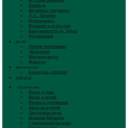
История Монрепо
Природа
Музейные предметы
Д. С. Лихачёв
Редкая книга
Монрепо в искусстве
Крон-крепость св. Анны
Реставрация
ДЕТЯМ
Летние программы
Экскурсии
Мастер-классы
Новости
МЕРОПРИЯТИЯ
Календарь событий
КОНТАКТЫ
ПОСЕТИТЕЛЯМ
Визит в парк
Визит в музей
Правила посещения
Заказ экскурсий
Доступная среда
Издания Монрепо
Сувенирный магазин