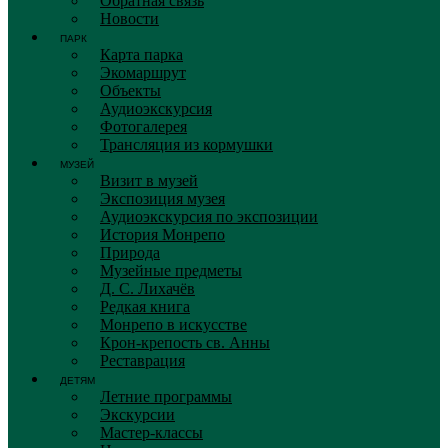
Обратная связь
Новости
ПАРК
Карта парка
Экомаршрут
Объекты
Аудиоэкскурсия
Фотогалерея
Трансляция из кормушки
МУЗЕЙ
Визит в музей
Экспозиция музея
Аудиоэкскурсия по экспозиции
История Монрепо
Природа
Музейные предметы
Д. С. Лихачёв
Редкая книга
Монрепо в искусстве
Крон-крепость св. Анны
Реставрация
ДЕТЯМ
Летние программы
Экскурсии
Мастер-классы