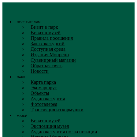
Перейти
к
содержимому
ПОСЕТИТЕЛЯМ
Визит в парк
Визит в музей
Правила посещения
Заказ экскурсий
Доступная среда
Издания Монрепо
Сувенирный магазин
Обратная связь
Новости
ПАРК
Карта парка
Экомаршрут
Объекты
Аудиоэкскурсия
Фотогалерея
Трансляция из кормушки
МУЗЕЙ
Визит в музей
Экспозиция музея
Аудиоэкскурсия по экспозиции