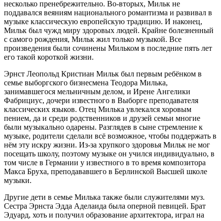
несколько пренебрежительно. Во-вторых, Мильк не
поддавался веяниям национального романтизма и развивал в
музыке классическую европейскую традицию. И наконец,
Мильк был чужд миру здоровых людей. Крайне болезненный
с самого рождения, Мильк жил только музыкой. Все
произведения были сочинены Мильком в последние пять лет
его такой короткой жизни.
Эрнст Леопольд Кристиан Мильк был первым ребёнком в
семье выборгского бизнесмена Теодора Милька,
занимавшегося мельничным делом, и Ирене Ангелики
Фабрициус, дочери известного в Выборге преподавателя
классических языков. Отец Милька увлекался хоровым
пением, да и среди родственников и друзей семьи многие
были музыкально одарены. Разглядев в сыне стремление к
музыке, родители сделали всё возможное, чтобы поддержать в
нём эту искру жизни. Из-за хрупкого здоровья Мильк не мог
посещать школу, поэтому музыке он учился индивидуально, в
том числе в Германии у известного в то время композитора
Макса Бруха, преподававшего в Берлинской Высшей школе
музыки.
Другие дети в семье Милька также были служителями муз.
Сестра Эрнста Эдда Аделаида была оперной певицей. Брат
Эдуард, хоть и получил образование архитектора, играл на