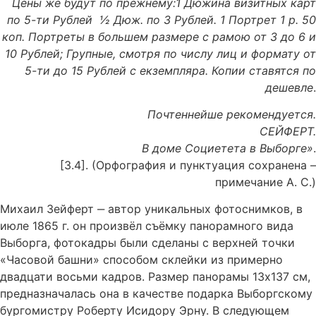
Цены же будут по прежнему:1 Дюжина визитных карт
по 5-ти Рублей ½ Дюж. по 3 Рублей. 1 Портрет 1 р. 50
коп. Портреты в большем размере с рамою от 3 до 6 и
10 Рублей; Групные, смотря по числу лиц и формату от
5-ти до 15 Рублей с екземпляра. Копии ставятся по
дешевле
.
Почтеннейше рекомендуется.
СЕЙФЕРТ.
В доме Социетета в Выборге»
.
[3.4]. (Орфография и пунктуация сохранена –
примечание А. С.)
Михаил Зейферт ‒ автор уникальных фотоснимков, в
июле 1865 г. он произвёл съёмку панорамного вида
Выборга, фотокадры были сделаны с верхней точки
«Часовой башни» способом склейки из примерно
двадцати восьми кадров. Размер панорамы 13х137 см,
предназначалась она в качестве подарка Выборгскому
бургомистру Роберту Исидору Эрну. В следующем