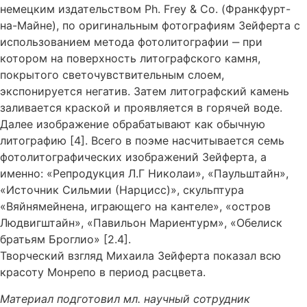
немецким издательством Ph. Frey & Co. (Франкфурт-
на-Майне), по оригинальным фотографиям Зейферта с
использованием метода фотолитографии ‒ при
котором на поверхность литографского камня,
покрытого светочувствительным слоем,
экспонируется негатив. Затем литографский камень
заливается краской и проявляется в горячей воде.
Далее изображение обрабатывают как обычную
литографию [4]. Всего в поэме насчитывается семь
фотолитографических изображений Зейферта, а
именно: «Репродукция Л.Г Николаи», «Паульштайн»,
«Источник Сильмии (Нарцисс)», скульптура
«Вяйнямейнена, играющего на кантеле», «остров
Людвигштайн», «Павильон Мариентурм», «Обелиск
братьям Броглио» [2.4].
Творческий взгляд Михаила Зейферта показал всю
красоту Монрепо в период расцвета.
Материал подготовил мл. научный сотрудник