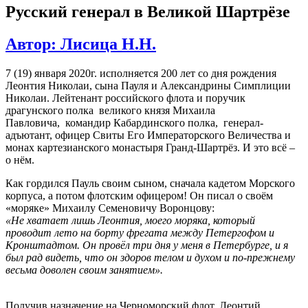
Русский генерал в Великой Шартрёзе
Автор: Лисица Н.Н.
7 (19) января 2020г. исполняется 200 лет со дня рождения
Леонтия Николаи, сына Пауля и Александрины Симплиции
Николаи. Лейтенант российского флота и поручик
драгунского полка великого князя Михаила
Павловича, командир Кабардинского полка, генерал-
адъютант, офицер Свиты Его Императорского Величества и
монах картезианского монастыря Гранд-Шартрёз. И это всё –
о нём.
Как гордился Пауль своим сыном, сначала кадетом Морского
корпуса, а потом флотским офицером! Он писал о своём
«моряке» Михаилу Семеновичу Воронцову:
«Не хватает лишь Леонтия, моего моряка, который
проводит лето на борту фрегата между Петергофом и
Кронштадтом. Он провёл три дня у меня в Петербурге, и я
был рад видеть, что он здоров телом и духом и по-прежнему
весьма доволен своим занятием».
Получив назначение на Черноморский флот, Леонтий