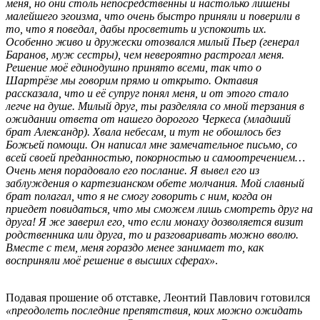
меня, но они столь непосредственны и настолько лишены
малейшего эгоизма, что очень быстро приняли и поверили в
то, что я поведал, дабы просветить и успокоить их.
Особенно живо и дружески отозвался милый Пьер (генерал
Баранов, муж сестры), чем невероятно растрогал меня.
Решение моё единодушно принято всеми, так что о
Шартрёзе мы говорим прямо и открыто. Октавия
рассказала, что и её супруг понял меня, и от этого стало
легче на душе. Милый друг, ты разделяла со мной терзания в
ожидании ответа от нашего дорогого Черкеса (младший
брат Александр). Хвала небесам, и тут не обошлось без
Божьей помощи. Он написал мне замечательное письмо, со
всей своей преданностью, покорностью и самоотречением…
Очень меня порадовало его послание. Я вывел его из
заблуждения о картезианском обете молчания. Мой славный
брат полагал, что я не смогу говорить с ним, когда он
приедет повидаться, что мы сможем лишь смотреть друг на
друга! Я же заверил его, что если монаху дозволяется визит
родственника или друга, то и разговаривать можно вволю.
Вместе с тем, меня гораздо менее занимает то, как
восприняли моё решение в высших сферах»
.
Подавая прошение об отставке, Леонтий Павлович готовился
«преодолеть последние препятствия, коих можно ожидать