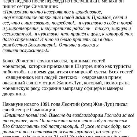
Через неделю после перехода из послушника в монахи он
пишет сестре Симплиции:
«Произошло нечто невероятное и грандиозное,
торжественное открытие новой жизни! Прошлое, свет и
всё, что с ним связано, погребено!.. я чувствую в себе и покой,
и умиротворение, и внутреннюю радость – тихую, мирную и
всеохватную!.. я чувствую, что пришёл в цели, к которой так
долго стремился! И что за благо принять сан в день
рождества Богоматери!.. Отныне и навеки я
священнослужитель!»
Более 20 лет он служил мессы, принимал гостей
монастыря, которые приезжали в Шартрез либо как туристы
либо чтобы на время удалиться от мирской суеты. Всех гостей
– священников или людей светских – очаровывал прием,
оказанный святым отцом Жаном-Луи, который, несмотря на
монашескую рясу, сохранил выправку офицера и манеры
дворянина.
Накануне нового 1891 года Леонтий (отец Жан-Луи) писал
своей сестре Симплиции:
«Близится новый год. Вместе да возблагодарим Господа за всё
то хорошее, что Он ниспослал нам в этом году и попросим
Его благословить год наступающий. Я уже не так бодр, как
раньше и ноги оставляют желать лучшего, но это уже