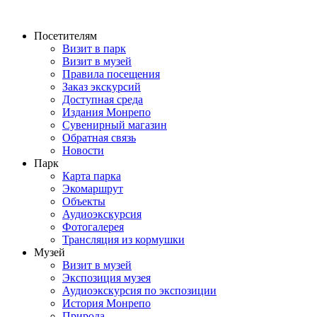
Перейти
к
Посетителям
содержимому
Визит в парк
Визит в музей
Правила посещения
Заказ экскурсий
Доступная среда
Издания Монрепо
Сувенирный магазин
Обратная связь
Новости
Парк
Карта парка
Экомаршрут
Объекты
Аудиоэкскурсия
Фотогалерея
Трансляция из кормушки
Музей
Визит в музей
Экспозиция музея
Аудиоэкскурсия по экспозиции
История Монрепо
Природа