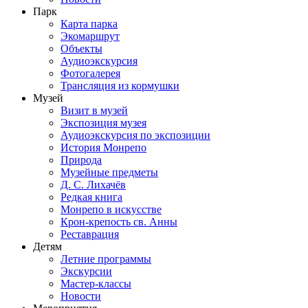
Парк
Карта парка
Экомаршрут
Объекты
Аудиоэкскурсия
Фотогалерея
Трансляция из кормушки
Музей
Визит в музей
Экспозиция музея
Аудиоэкскурсия по экспозиции
История Монрепо
Природа
Музейные предметы
Д. С. Лихачёв
Редкая книга
Монрепо в искусстве
Крон-крепость св. Анны
Реставрация
Детям
Летние программы
Экскурсии
Мастер-классы
Новости