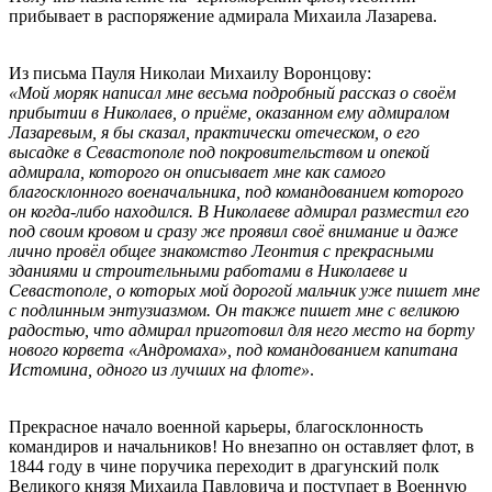
прибывает в распоряжение адмирала Михаила Лазарева.
Из письма Пауля Николаи Михаилу Воронцову:
«Мой моряк написал мне весьма подробный рассказ о своём
прибытии в Николаев, о приёме, оказанном ему адмиралом
Лазаревым, я бы сказал, практически отеческом, о его
высадке в Севастополе под покровительством и опекой
адмирала, которого он описывает мне как самого
благосклонного военачальника, под командованием которого
он когда-либо находился. В Николаеве адмирал разместил его
под своим кровом и сразу же проявил своё внимание и даже
лично провёл общее знакомство Леонтия с прекрасными
зданиями и строительными работами в Николаеве и
Севастополе, о которых мой дорогой мальчик уже пишет мне
с подлинным энтузиазмом. Он также пишет мне с великою
радостью, что адмирал приготовил для него место на борту
нового корвета «Андромаха», под командованием капитана
Истомина, одного из лучших на флоте»
.
Прекрасное начало военной карьеры, благосклонность
командиров и начальников! Но внезапно он оставляет флот, в
1844 году в чине поручика переходит в драгунский полк
Великого князя Михаила Павловича и поступает в Военную