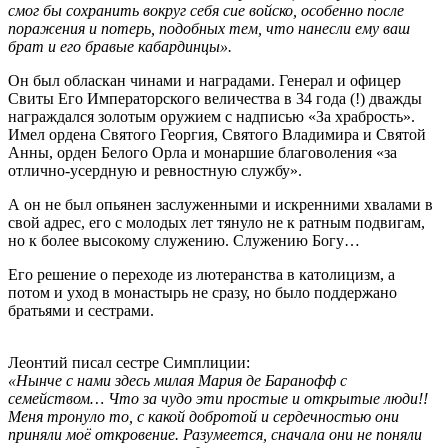
смог бы сохранить вокруг себя сие войско, особенно после
поражения и потерь, подобных тем, что нанесли ему ваш
брат и его бравые кабардинцы».
Он был обласкан чинами и наградами. Генерал и офицер
Свиты Его Императорского величества в 34 года (!) дважды
награждался золотым оружием с надписью «За храбрость».
Имел ордена Святого Георгия, Святого Владимира и Святой
Анны, орден Белого Орла и монаршие благоволения «за
отлично-усердную и ревностную службу».
А он не был опьянен заслуженными и искренними хвалами в
свой адрес, его с молодых лет тянуло не к ратным подвигам,
но к более высокому служению. Служению Богу…
Его решение о переходе из лютеранства в католицизм, а
потом и уход в монастырь не сразу, но было поддержано
братьями и сестрами.
Леонтий писал сестре Симплиции:
«Нынче с нами здесь милая Мария де Баранофф с
семейством… Что за чудо эти простые и открытые люди!!
Меня тронуло то, с какой добротой и сердечностью они
приняли моё откровение. Разумеется, сначала они не поняли