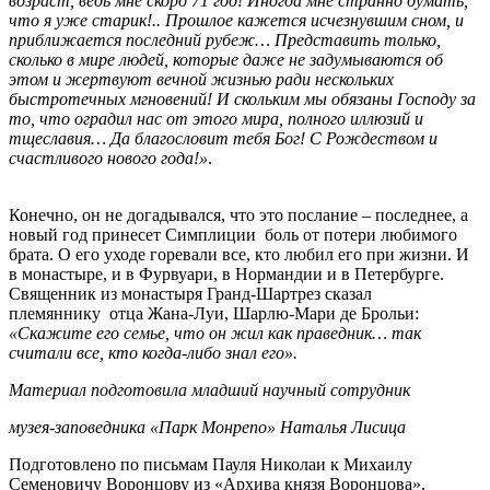
возраст, ведь мне скоро 71 год! Иногда мне странно думать,
что я уже старик!.. Прошлое кажется исчезнувшим сном, и
приближается последний рубеж… Представить только,
сколько в мире людей, которые даже не задумываются об
этом и жертвуют вечной жизнью ради нескольких
быстротечных мгновений! И скольким мы обязаны Господу за
то, что оградил нас от этого мира, полного иллюзий и
тщеславия… Да благословит тебя Бог! С Рождеством и
счастливого нового года!»
.
Конечно, он не догадывался, что это послание – последнее, а
новый год принесет Симплиции боль от потери любимого
брата. О его уходе горевали все, кто любил его при жизни. И
в монастыре, и в Фурвуари, в Нормандии и в Петербурге.
Священник из монастыря Гранд-Шартрез сказал
племяннику отца Жана-Луи, Шарлю-Мари де Брольи:
«Скажите его семье, что он жил как праведник… так
считали все, кто когда-либо знал его».
Материал подготовила младший научный сотрудник
музея-заповедника «Парк Монрепо» Наталья Лисица
Подготовлено по письмам Пауля Николаи к Михаилу
Семеновичу Воронцову из «Архива князя Воронцова».