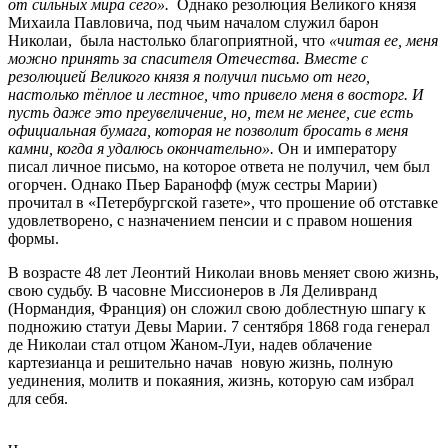
от сильных мира сего».
Однако резолюция Великого князя
Михаила Павловича, под чьим началом служил барон
Николаи, была настолько благоприятной, что
«читая ее, меня
можно принять за спасителя Отечества. Вместе с
резолюцией Великого князя я получил письмо от него,
настолько тёплое и лестное, что привело меня в восторг. И
пусть даже это преувеличение, но, тем не менее, сие есть
официальная бумага, которая не позволит бросать в меня
камни, когда я удалюсь окончательно».
Он и императору
писал личное письмо, на которое ответа не получил, чем был
огорчен. Однако Пьер Баранофф (муж сестры Марии)
прочитал в «Петербургской газете», что прошение об отставке
удовлетворено, с назначением пенсии и с правом ношения
формы.
В возрасте 48 лет Леонтий Николаи вновь меняет свою жизнь,
свою судьбу. В часовне Миссионеров в Ля Деливранд
(Нормандия, Франция) он сложил свою доблестную шпагу к
подножию статуи Девы Марии. 7 сентября 1868 года генерал
де Николаи стал отцом Жаном-Луи, надев облачение
картезианца и решительно начав новую жизнь, полную
уединения, молитв и покаяния, жизнь, которую сам избрал
для себя.