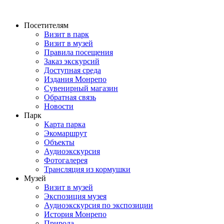
Перейти
к
Посетителям
содержимому
Визит в парк
Визит в музей
Правила посещения
Заказ экскурсий
Доступная среда
Издания Монрепо
Сувенирный магазин
Обратная связь
Новости
Парк
Карта парка
Экомаршрут
Объекты
Аудиоэкскурсия
Фотогалерея
Трансляция из кормушки
Музей
Визит в музей
Экспозиция музея
Аудиоэкскурсия по экспозиции
История Монрепо
Природа