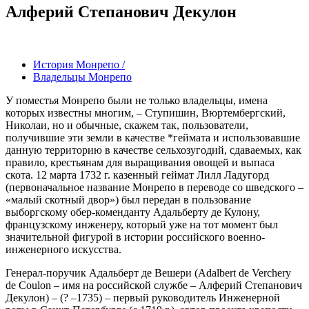
Алферий Степанович Декулон
История Монрепо /
Владельцы Монрепо
У поместья Монрепо были не только владельцы, имена
которых известны многим, – Ступишин, Вюртембергский,
Николаи, но и обычные, скажем так, пользователи,
получившие эти земли в качестве *геймата и использовавшие
данную территорию в качестве сельхозугодий, сдаваемых, как
правило, крестьянам для выращивания овощей и выпаса
скота. 12 марта 1732 г. казенный геймат Лилл Ладугорд
(первоначальное название Монрепо в переводе со шведского –
«малый скотный двор») был передан в пользование
выборгскому обер-коменданту Адальберту де Кулону,
французскому инженеру, который уже на тот момент был
значительной фигурой в истории российского военно-
инженерного искусства.
Генерал-поручик Адальберт де Вешери (Adalbert de Verchery
de Coulon – имя на российской службе – Алферий Степанович
Декулон) – (? –1735) – первый руководитель Инженерной