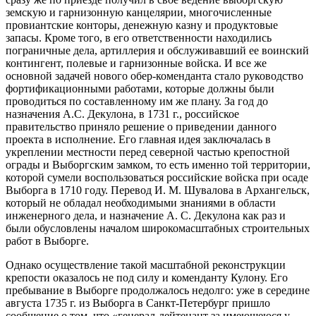
земскую и гарнизонную канцелярии, многочисленные
провиантские конторы, денежную казну и продуктовые
запасы. Кроме того, в его ответственности находились
пограничные дела, артиллерия и обслуживавший ее воинский
контингент, полевые и гарнизонные войска. И все же
основной задачей нового обер-коменданта стало руководство
фортификационными работами, которые должны были
проводиться по составленному им же плану. За год до
назначения А.С. Декулона, в 1731 г., российское
правительство приняло решение о приведении данного
проекта в исполнение. Его главная идея заключалась в
укреплении местности перед северной частью крепостной
ограды и Выборгским замком, то есть именно той территории,
которой сумели воспользоваться российские войска при осаде
Выборга в 1710 году. Перевод И. М. Шувалова в Архангельск,
который не обладал необходимыми знаниями в области
инженерного дела, и назначение А. С. Декулона как раз и
были обусловлены началом широкомасштабных строительных
работ в Выборге.
Однако осуществление такой масштабной реконструкции
крепости оказалось не под силу и коменданту Кулону. Его
пребывание в Выборге продолжалось недолго: уже в середине
августа 1735 г. из Выборга в Санкт-Петербург пришло
сообщение о том, что «генерал-лейтенант за имеющеюся у