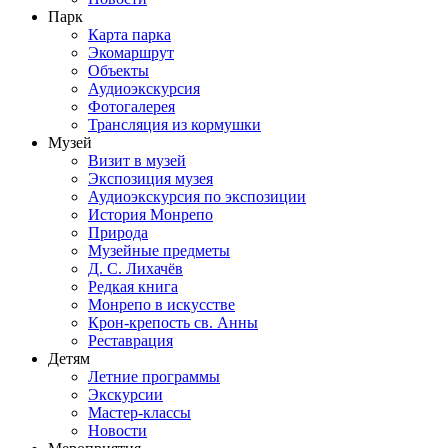
Парк
Карта парка
Экомаршрут
Объекты
Аудиоэкскурсия
Фотогалерея
Трансляция из кормушки
Музей
Визит в музей
Экспозиция музея
Аудиоэкскурсия по экспозиции
История Монрепо
Природа
Музейные предметы
Д. С. Лихачёв
Редкая книга
Монрепо в искусстве
Крон-крепость св. Анны
Реставрация
Детям
Летние программы
Экскурсии
Мастер-классы
Новости