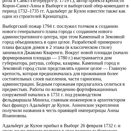
роты в Санкт-Петербурге (с 1719 г.), автор проекта крепости
Корон-Санкт-Анна в Выборге и выборгский обер-комендант в
период 1732–1735 гг. Адальберт де Кулон известен также как
один из строителей Кронштадта.
Выборгский пожар 1794 г. послужил толчком к созданию
нового генерального плана города с созданием нового
административного центра, при этом Каменный и Земляной
город объединялись в одно целое. Разработкой примерного
плана фасадов домов в 2 этажа (в классическом стиле)
занимался Джакомо Кваренги. Вокруг новой площади (начало
формирования площади — 1780 г.) выстраивается дом
губернатора, ратуша, соборы, казармы. Каменный город и
Земляной город стали представлять единое целое — Главную
крепость, которая предназначалась для проживания более
состоятельных слоев населения, части гарнизона,
администрации. Бедным горожанам предлагалось селиться в
предместьях. Работы по возведению фортификационных
сооружений начались в 1731 г. под руководством
фельдмаршала Миниха, главным инженером и архитектором
был француз Адальберт де Кулон. Анненские укрепления
получили названия в честь правящей императрицы Анны
Иоанновны.
Адальберт де Кулон прибыл в Выборг 26 февраля 1732 г. и
сразу же по приезде получил в свое ведение выборгскую