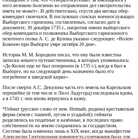
него великою болезнию во отправлении дел смотрительства
иметь не может». И действительно, спустя два месяца обер-
комендант скончался. В послужных списках военнослужащих
Выборгского гарнизона, составленных, согласно дате в
документе, 30 декабря 1735 г., напротив имени выборгского
обер-коменданта и полковника Выборгского гарнизонного
пехотного полка А. С. де Кулона указано следующее: «Волею
Божиею при Выборхе умре октября 20 дня».
Историк М. М. Бородкин писал, что ему были известны
записки некоего путешественника, в которых упоминалось:
«Де-Колон еще не был похоронен (в 1735 г.), когда я был в
Выборге, но на следующий день назначено было его
погребение в шведской кирке».
После смерти А.С. Декулона часть его земель на Карельском
перешейке (в том числе и Лилл Ладугорд) наследовала вдова,
а в 1741 г. они вновь вернулись в казну.
*Геймат (русское слово от нем. Heimath, родина) крестьянская
ферма (земля с пашней, лугом и усадьбой); гейматы
разделялись на податные и казённые, в последних право
собственности на землю сохранялось за государством.
Система была изменена лишь в XIX веке, когда манифестом
Александра I натуральная повинность содержания была для