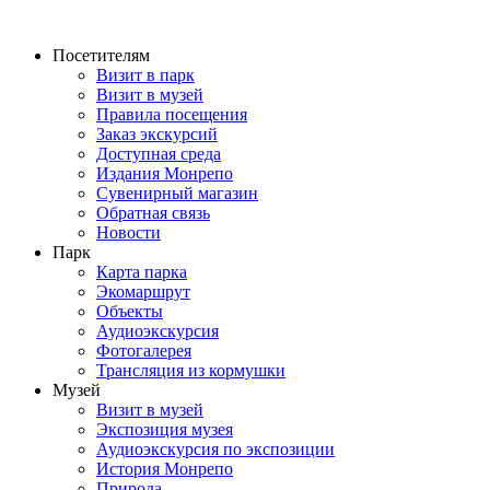
Перейти
к
Посетителям
содержимому
Визит в парк
Визит в музей
Правила посещения
Заказ экскурсий
Доступная среда
Издания Монрепо
Сувенирный магазин
Обратная связь
Новости
Парк
Карта парка
Экомаршрут
Объекты
Аудиоэкскурсия
Фотогалерея
Трансляция из кормушки
Музей
Визит в музей
Экспозиция музея
Аудиоэкскурсия по экспозиции
История Монрепо
Природа