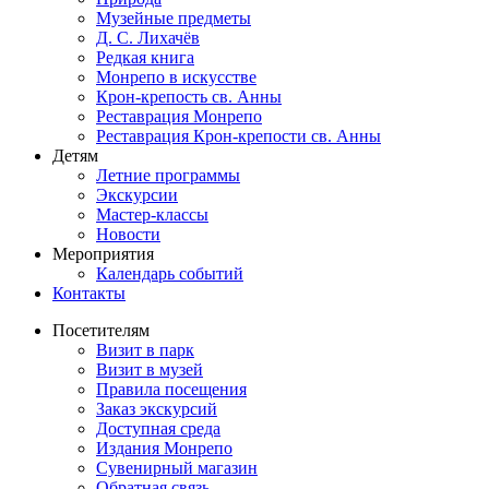
Музейные предметы
Д. С. Лихачёв
Редкая книга
Монрепо в искусстве
Крон-крепость св. Анны
Реставрация Монрепо
Реставрация Крон-крепости св. Анны
Детям
Летние программы
Экскурсии
Мастер-классы
Новости
Мероприятия
Календарь событий
Контакты
Посетителям
Визит в парк
Визит в музей
Правила посещения
Заказ экскурсий
Доступная среда
Издания Монрепо
Сувенирный магазин
Обратная связь