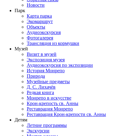
Новости
Парк
Карта парка
Экомаршрут
Объекты
Аудиоэкскурсия
Фотогалерея
Трансляция из кормушки
Музей
Визит в музей
Экспозиция музея
Аудиоэкскурсия по экспозиции
История Монрепо
Природа
Музейные предметы
Д. С. Лихачёв
Редкая книга
Монрепо в искусстве
Крон-крепость св. Анны
Реставрация Монрепо
Реставрация Крон-крепости св. Анны
Детям
Летние программы
Экскурсии