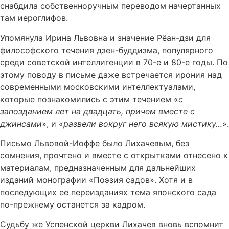
снабдила собственноручным переводом начертанных
там иероглифов.
Упомянула Ирина Львовна и значение Рёан-дзи для
философского течения дзен-буддизма, популярного
среди советской интеллигенции в 70-е и 80-е годы. По
этому поводу в письме даже встречается ирония над
современными московскими интеллектуалами,
которые познакомились с этим течением «
с
запозданием лет на двадцать, причем вместе с
джинсами
», и «
развели вокруг него всякую мистику…
».
Письмо Львовой-Иоффе было Лихачевым, без
сомнения, прочтено и вместе с открытками отнесено к
материалам, предназначенным для дальнейших
изданий монографии «Поэзия садов». Хотя и в
последующих ее переизданиях тема японского сада
по-прежнему останется за кадром.
Судьбу же Успенской церкви Лихачев вновь вспомнит