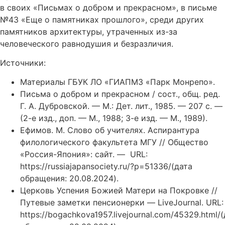
в своих «Письмах о добром и прекрасном», в письме
№43 «Еще о памятниках прошлого», среди других
памятников архитектуры, утраченных из-за
человеческого равнодушия и безразличия.
Источники:
Материалы ГБУК ЛО «ГИАПМЗ «Парк Монрепо».
Письма о добром и прекрасном / сост., общ. ред.
Г. А. Дубровской. — М.: Дет. лит., 1985. — 207 с. —
(2-е изд., доп. — М., 1988; 3-е изд. — М., 1989).
Ефимов. М. Слово об учителях. Аспирантура
филологического факультета МГУ // Общество
«Россия-Япония»: сайт. — URL:
https://russiajapansociety.ru/?p=51336/(дата
обращения: 20.08.2024).
Церковь Успения Божией Матери на Покровке //
Путевые заметки пенсионерки — LiveJournal. URL:
https://bogachkova1957.livejournal.com/45329.html/