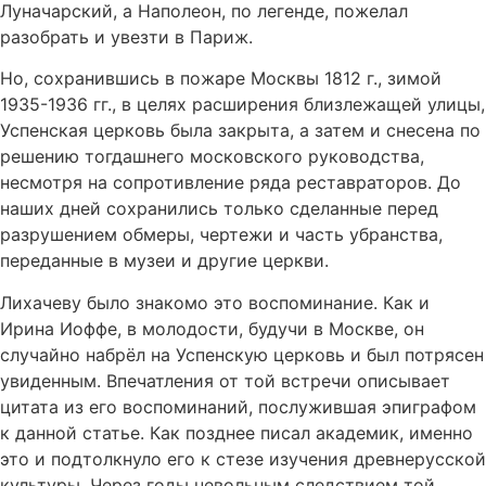
Луначарский, а Наполеон, по легенде, пожелал
разобрать и увезти в Париж.
Но, сохранившись в пожаре Москвы 1812 г., зимой
1935-1936 гг., в целях расширения близлежащей улицы,
Успенская церковь была закрыта, а затем и снесена по
решению тогдашнего московского руководства,
несмотря на сопротивление ряда реставраторов. До
наших дней сохранились только сделанные перед
разрушением обмеры, чертежи и часть убранства,
переданные в музеи и другие церкви.
Лихачеву было знакомо это воспоминание. Как и
Ирина Иоффе, в молодости, будучи в Москве, он
случайно набрёл на Успенскую церковь и был потрясен
увиденным. Впечатления от той встречи описывает
цитата из его воспоминаний, послужившая эпиграфом
к данной статье. Как позднее писал академик, именно
это и подтолкнуло его к стезе изучения древнерусской
культуры. Через годы невольным следствием той