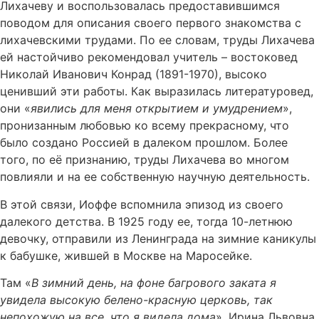
Лихачеву и воспользовалась предоставившимся
поводом для описания своего первого знакомства с
лихачевскими трудами. По ее словам, труды Лихачева
ей настойчиво рекомендовал учитель – востоковед
Николай Иванович Конрад (1891-1970), высоко
ценивший эти работы. Как выразилась литературовед,
они «
явились для меня открытием и умудрением
»,
пронизанным любовью ко всему прекрасному, что
было создано Россией в далеком прошлом. Более
того, по её признанию, труды Лихачева во многом
повлияли и на ее собственную научную деятельность.
В этой связи, Иоффе вспомнила эпизод из своего
далекого детства. В 1925 году ее, тогда 10-летнюю
девочку, отправили из Ленинграда на зимние каникулы
к бабушке, жившей в Москве на Маросейке.
Там «
В зимний день, на фоне багрового заката я
увидела высокую белено-красную церковь, так
непохожую на все, что я видела дома
». Ирина Львовна