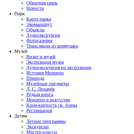
Обратная связь
Новости
Парк
Карта парка
Экомаршрут
Объекты
Аудиоэкскурсия
Фотогалерея
Трансляция из кормушки
Музей
Визит в музей
Экспозиция музея
Аудиоэкскурсия по экспозиции
История Монрепо
Природа
Музейные предметы
Д. С. Лихачёв
Редкая книга
Монрепо в искусстве
Крон-крепость св. Анны
Реставрация
Детям
Летние программы
Экскурсии
Мастер-классы