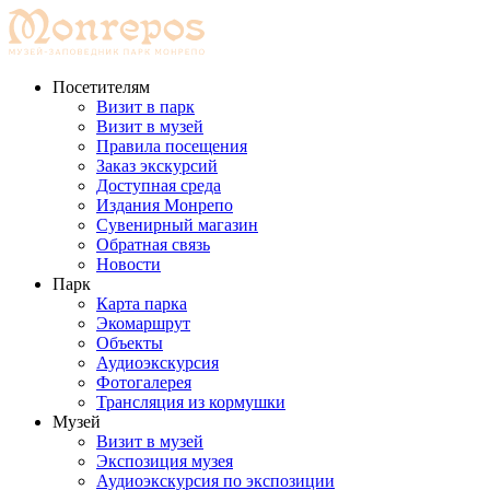
Перейти
к
содержимому
Посетителям
Визит в парк
Визит в музей
Правила посещения
Заказ экскурсий
Доступная среда
Издания Монрепо
Сувенирный магазин
Обратная связь
Новости
Парк
Карта парка
Экомаршрут
Объекты
Аудиоэкскурсия
Фотогалерея
Трансляция из кормушки
Музей
Визит в музей
Экспозиция музея
Аудиоэкскурсия по экспозиции