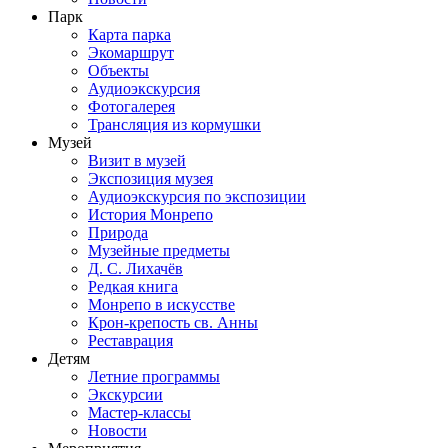
Парк
Карта парка
Экомаршрут
Объекты
Аудиоэкскурсия
Фотогалерея
Трансляция из кормушки
Музей
Визит в музей
Экспозиция музея
Аудиоэкскурсия по экспозиции
История Монрепо
Природа
Музейные предметы
Д. С. Лихачёв
Редкая книга
Монрепо в искусстве
Крон-крепость св. Анны
Реставрация
Детям
Летние программы
Экскурсии
Мастер-классы
Новости