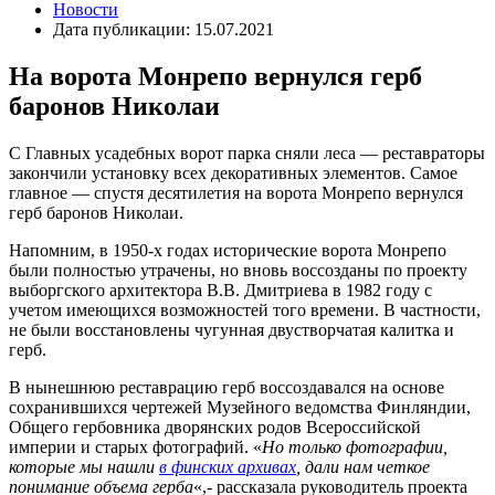
Новости
Дата публикации: 15.07.2021
На ворота Монрепо вернулся герб
баронов Николаи
С Главных усадебных ворот парка сняли леса — реставраторы
закончили установку всех декоративных элементов. Самое
главное — спустя десятилетия на ворота Монрепо вернулся
герб баронов Николаи.
Напомним, в 1950-х годах исторические ворота Монрепо
были полностью утрачены, но вновь воссозданы по проекту
выборгского архитектора В.В. Дмитриева в 1982 году с
учетом имеющихся возможностей того времени. В частности,
не были восстановлены чугунная двустворчатая калитка и
герб.
В нынешнюю реставрацию герб воссоздавался на основе
сохранившихся чертежей Музейного ведомства Финляндии,
Общего гербовника дворянских родов Всероссийской
империи и старых фотографий. «
Но только фотографии,
которые мы нашли
в финских архивах
, дали нам четкое
понимание объема герба
«,- рассказала руководитель проекта