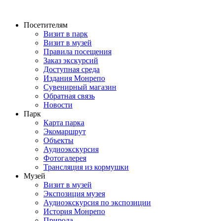
Перейти
к
Посетителям
содержимому
Визит в парк
Визит в музей
Правила посещения
Заказ экскурсий
Доступная среда
Издания Монрепо
Сувенирный магазин
Обратная связь
Новости
Парк
Карта парка
Экомаршрут
Объекты
Аудиоэкскурсия
Фотогалерея
Трансляция из кормушки
Музей
Визит в музей
Экспозиция музея
Аудиоэкскурсия по экспозиции
История Монрепо
Природа