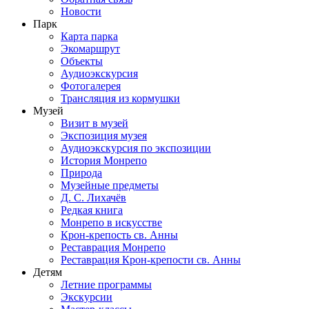
Новости
Парк
Карта парка
Экомаршрут
Объекты
Аудиоэкскурсия
Фотогалерея
Трансляция из кормушки
Музей
Визит в музей
Экспозиция музея
Аудиоэкскурсия по экспозиции
История Монрепо
Природа
Музейные предметы
Д. С. Лихачёв
Редкая книга
Монрепо в искусстве
Крон-крепость св. Анны
Реставрация Монрепо
Реставрация Крон-крепости св. Анны
Детям
Летние программы
Экскурсии