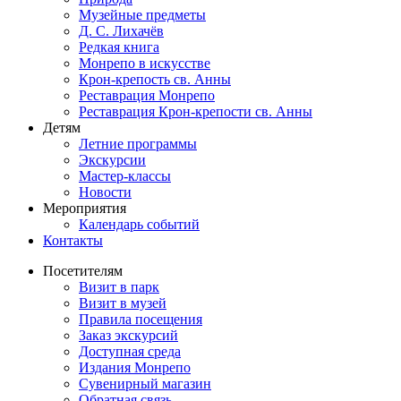
Музейные предметы
Д. С. Лихачёв
Редкая книга
Монрепо в искусстве
Крон-крепость св. Анны
Реставрация Монрепо
Реставрация Крон-крепости св. Анны
Детям
Летние программы
Экскурсии
Мастер-классы
Новости
Мероприятия
Календарь событий
Контакты
Посетителям
Визит в парк
Визит в музей
Правила посещения
Заказ экскурсий
Доступная среда
Издания Монрепо
Сувенирный магазин
Обратная связь