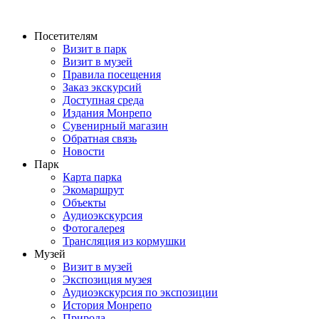
Перейти
к
Посетителям
содержимому
Визит в парк
Визит в музей
Правила посещения
Заказ экскурсий
Доступная среда
Издания Монрепо
Сувенирный магазин
Обратная связь
Новости
Парк
Карта парка
Экомаршрут
Объекты
Аудиоэкскурсия
Фотогалерея
Трансляция из кормушки
Музей
Визит в музей
Экспозиция музея
Аудиоэкскурсия по экспозиции
История Монрепо
Природа